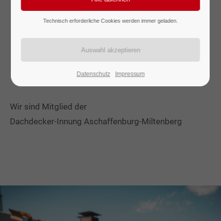
Technisch erforderliche Cookies werden immer geladen.
Spengler
Datenschutz
Impressum
Wir sind Mitglied der
Dachdecker-Innung Aschaffenburg-Miltenberg