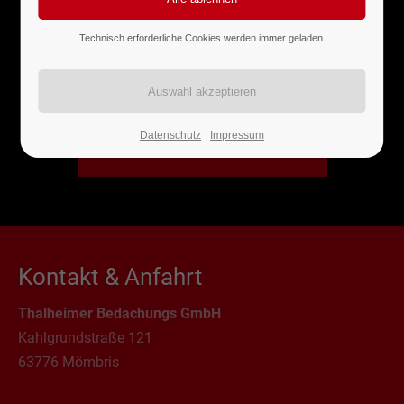
Technisch erforderliche Cookies werden immer geladen.
JETZT ONLINE BEWERBEN
Konnten wir Dich überzeugen?
Datenschutz
Impressum
Zum Bewerbungsformular
Kontakt & Anfahrt
Thalheimer Bedachungs GmbH
Kahlgrundstraße 121
63776 Mömbris